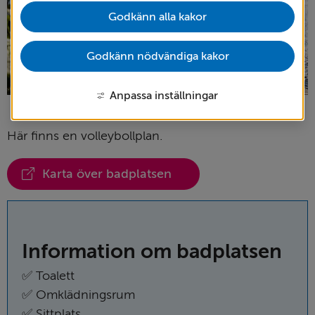
Godkänn alla kakor
Godkänn nödvändiga kakor
Anpassa inställningar
Här finns en volleybollplan.
Karta över badplatsen
(Länk
till
annan
webbplats)
Information om badplatsen
✅ Toalett
✅ Omklädningsrum
✅ Sittplats