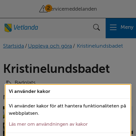
2
Servicemeddelanden
Meny
Sök
Startsida
/
Uppleva och göra
/
Kristinelundsbadet
Kristinelundsbadet
Badplats
Vi använder kakor
Nömmen vid Kristinelund i Björkö socken.
Vi använder kakor för att hantera funktionaliteten på
webbplatsen.
Läs mer om användningen av kakor