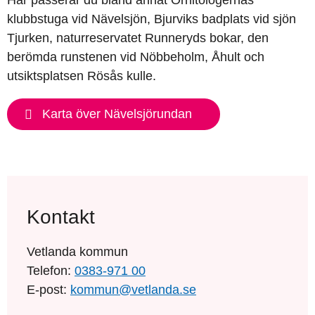
Här passerar du bland annat Ornitologernas 
klubbstuga vid Nävelsjön, Bjurviks badplats vid sjön 
Tjurken, naturreservatet Runneryds bokar, den 
berömda runstenen vid Nöbbeholm, Åhult och 
utsiktsplatsen Rösås kulle.
Karta över Nävelsjörundan
(Länk
till
annan
webbplats)
Kontakt
Vetlanda kommun
Telefon:
0383-971 00
E-post:
kommun@vetlanda.se