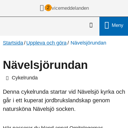
2
Servicemeddelanden
Meny
Sök
Startsida
/
Uppleva och göra
/
Nävelsjörundan
Nävelsjörundan
Cykelrunda
Denna cykelrunda startar vid Nävelsjö kyrka och 
går i ett kuperat jordbrukslandskap genom 
natursköna Nävelsjö socken.