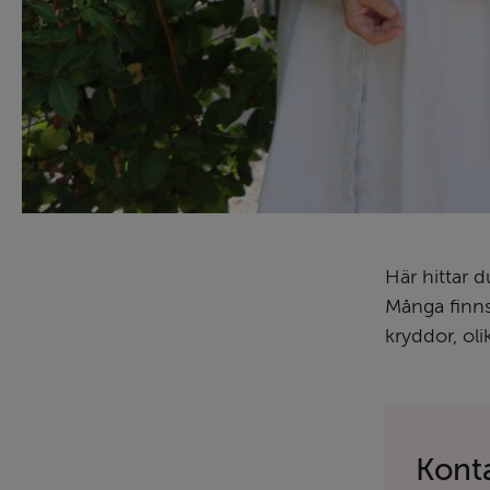
Här hittar d
Många finns 
kryddor, oli
Kont