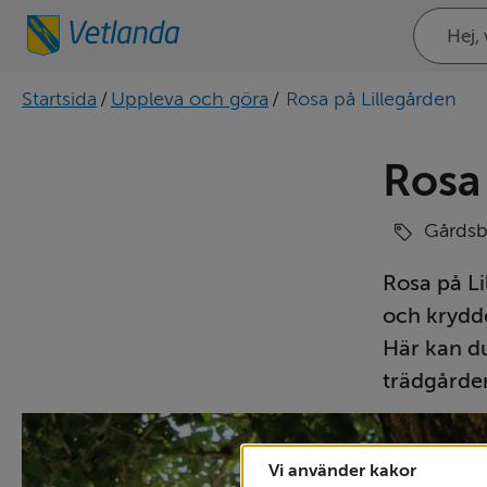
Sök
på
webbplat
Startsida
/
Uppleva och göra
/
Rosa på Lillegården
Rosa 
Gårdsb
Rosa på Li
och kryddo
Här kan du
trädgården
Vi använder kakor