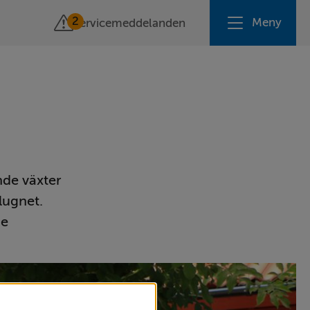
2
Meny
Servicemeddelanden
de växter 
lugnet. 
e 