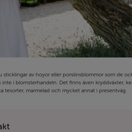
u sticklingar av hoyor eller porslins­blommor som de ocks
inte i blomster­handeln. Det finns även krydd­växter, ker
ka te­sorter, marmelad och mycket annat i present­väg.
akt