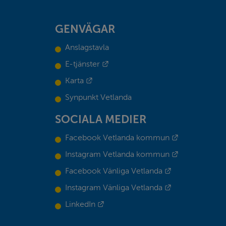
GENVÄGAR
Anslagstavla
Länk till annan webbplats.
E-tjänster
Länk till annan webbplats.
Karta
Synpunkt Vetlanda
SOCIALA MEDIER
Länk till ann
Facebook Vetlanda kommun
Länk till ann
Instagram Vetlanda kommun
Länk till annan
Facebook Vänliga Vetlanda
Länk till annan
Instagram Vänliga Vetlanda
Länk till annan webbplats.
LinkedIn