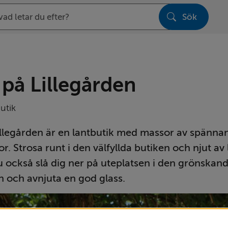
Sök
sen
på Lillegården
utik
llegården är en lantbutik med massor av spännan
r. Strosa runt i den välfyllda butiken och njut av 
 också slå dig ner på uteplatsen i den grönskand
 och avnjuta en god glass.