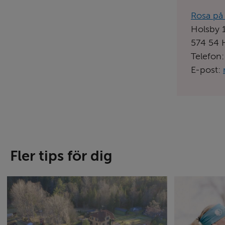
Länk
Rosa på 
till
Holsby 1
aktören
574 54 
hemsida
Telefon:
E-post:
Fler tips för dig