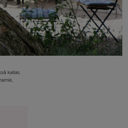
å kallas. 
amik, 