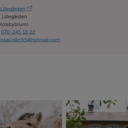
Lillegården
 Lillegården
s
Holsbybrunn
:
070-245 18 22
rosacollin55@hotmail.com