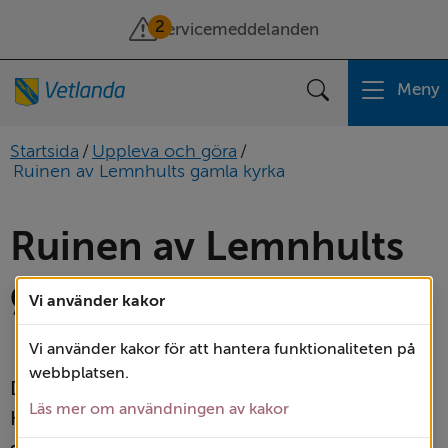
2
Servicemeddelanden
Meny
Sök
Startsida
/
Uppleva och göra
/
Ruinen av Lemnhults gamla kyrka
Ruinen av Lemnhults 
gamla kyrka
Vi använder kakor
Kultur
Vi använder kakor för att hantera funktionaliteten på
webbplatsen.
Den andra mars 1856 var en kall vinterdag. 
Läs mer om användningen av kakor
Kyrkobesökarna i Lemnhult hade sökt sig till 