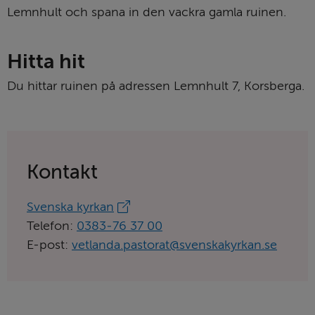
Lemnhult och spana in den vackra gamla ruinen.
Hitta hit
Du hittar ruinen på adressen Lemnhult 7, Korsberga.
Kontakt
Länk
Svenska kyrkan
till
Telefon:
0383‑76 37 00
aktörens
E-post:
vetlanda.pastorat@svenskakyrkan.se
hemsida: