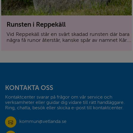
Runsten i Reppekäll
Vid Reppekäll står en svårt skadad runsten där bara
några få runor återstår, kanske spår av namnet Kår....
Sidfot
KONTAKTA OSS
Kontaktcenter svarar på frågor om vår service och 
verksamheter eller guidar dig vidare till rätt handläggare. 
Ring, chatta, besök eller skicka e-post till kontaktcenter.
kommun@vetlanda.se