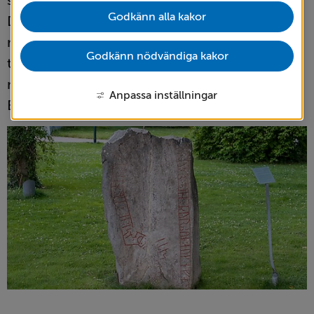
sin far Hära och bröderna Torbjörn och Näve. 
Godkänn alla kakor
Den osäkert ristade inskriften med ovanliga 
namn speglar både ristarens tvekan och den 
Godkänn nödvändiga kakor
tidiga bygd som omgav Torgets 
marknadsplats och det stora 
Anpassa inställningar
Byestadsgravfältet.