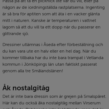
Passa på att ta en picknick lite var du vill, eller på 
någon av de iordningställda rastplatserna. Ingenting 
är så bra för aptiten som att äta i en vacker glänta 
mitt i naturen. Kanske är temperaturen i vattnet 
lagom så att du vill ta ett dopp när du passerar en 
glittrande sjö.
Dressiner utlämnas i Åseda efter förbeställning och 
du kan vara ute en halv eller en hel dag. När du 
kommer tillbaka har du inte bara trampat i Vetlanda 
kommun i Jönköpings län utan faktiskt passerat 
genom alla tre Smålandslänen! 
Åk nostalgitåg
Det är inte bara dressin som är grejen på Smalspåret. 
Här kan du också åka nostalgitåg mellan Virserum 