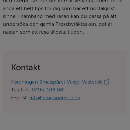
och Åseda. Det kanske inte är Vetlanda, men det är 
ändå ett hett tips för dig som har ett nostalgiskt 
sinne. I samband med resan kan du passa på att 
undersöka den gamla Pressbyråkiosken, det är 
nästan som att resa tillbaka i tiden.
Kontakt
Länk
Föreningen Smalspåret Växjö-Västervik
till
Telefon:
0495‑108 08
aktörens
E-post:
info@smalsparet.com
hemsida: