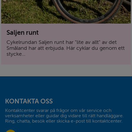
Saljen runt
Cykelrundan Saljen runt har "lite av allt" av det
Småland har att erbjuda. Här cyklar du genom ett
stycke...
Sidfot
KONTAKTA OSS
Kontaktcenter svarar på frågor om vår service och 
verksamheter eller guidar dig vidare till rätt handläggare. 
Ring, chatta, besök eller skicka e-post till kontaktcenter.