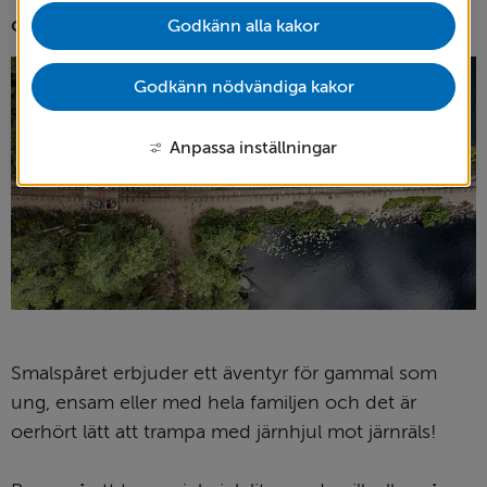
och åka nostalgitåg längs delar av den.
Godkänn alla kakor
Godkänn nödvändiga kakor
Anpassa inställningar
Smalspåret erbjuder ett äventyr för gammal som 
ung, ensam eller med hela familjen och det är 
oerhört lätt att trampa med järnhjul mot järnräls! 