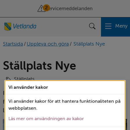
2
Servicemeddelanden
Meny
Sök
Startsida
/
Uppleva och göra
/
Ställplats Nye
Ställplats Nye
Ställplats
Vi använder kakor
I Nye finns fina ställplatser och möjlighet att 
fylla på vatten och tömma gråvatten och 
Vi använder kakor för att hantera funktionaliteten på
webbplatsen.
latrin.
Läs mer om användningen av kakor