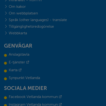
Intranätet – Kom in
Om kakor
Om webbplatsen
Språk (other languages) - translate
Tillgänglighetsredogörelse
Webbkarta
GENVÄGAR
Anslagstavla
Länk till annan webbplats.
E-tjänster
Länk till annan webbplats.
Karta
Synpunkt Vetlanda
SOCIALA MEDIER
Länk till annan webbplats.
Facebook Vetlanda kommun
Länk till annan webbplats.
Instagram Vetlanda kommun