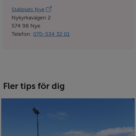
Länk
Ställplats Nye
till
Nykyrkavägen 2
aktörens
574 98 Nye
hemsida:
Telefon:
070-534 32 01
Fler tips för dig