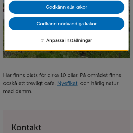
Godkänn alla kakor
Godkänn nödvändiga kakor
Anpassa inställningar
Här finns plats för cirka 10 bilar. På området finns 
ocskå ett trevligt cafe, 
Nyefiket
, och härlig natur 
med damm.
Kontakt