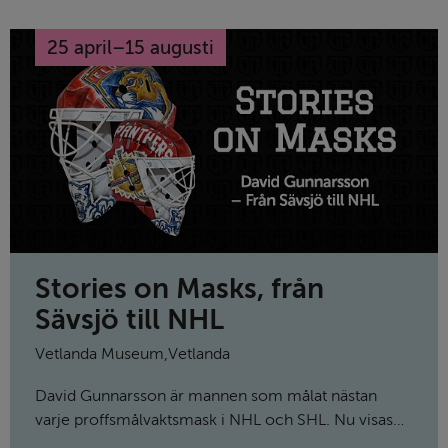
Visar 6 av 60 kalenderhändelser.
25 april
–
15 augusti
till
Stories on Masks, från
Sävsjö till NHL
Vetlanda Museum
,
Vetlanda
David Gunnarsson är mannen som målat nästan
varje proffsmålvaktsmask i NHL och SHL. Nu visas
ett urval av Davids masker tillsammans med