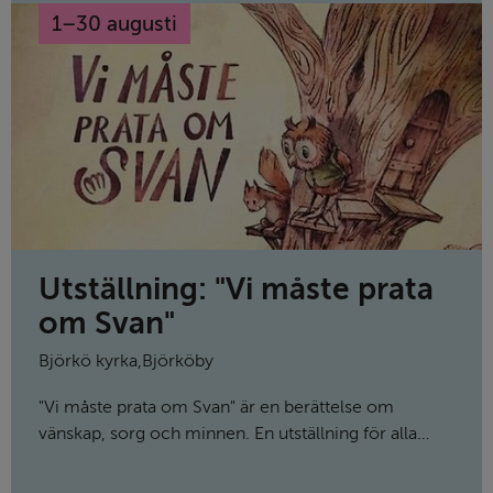
1
–
30 augusti
till
Utställning: "Vi måste prata
om Svan"
Björkö kyrka
,
Björköby
"Vi måste prata om Svan" är en berättelse om
vänskap, sorg och minnen. En utställning för alla
åldrar.