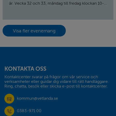
år. Vecka 32 och 33, måndag till fredag klockan 10-
13 ordnar Rädda barnen sommarverksamhet för
barn. Anmälan är obligatorisk och görs till Mona-Lisa
genom sms till 0730915346. Max 20 deltagare.
Visa fler evenemang
Sidfot
KONTAKTA OSS
Kontaktcenter svarar på frågor om vår service och 
verksamheter eller guidar dig vidare till rätt handläggare. 
Ring, chatta, besök eller skicka e-post till kontaktcenter.
kommun@vetlanda.se
0383-971 00