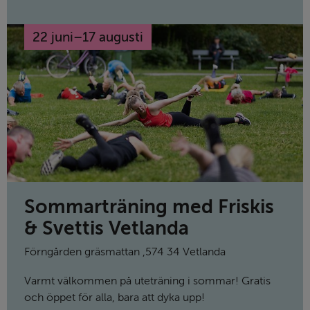
bilddokumentation och en stor dos hockeymagi på
Vetlanda Museum.
22 juni
–
17 augusti
till
Sommarträning med Friskis
& Svettis Vetlanda
Förngården gräsmattan
,
574 34 Vetlanda
Varmt välkommen på uteträning i sommar! Gratis
och öppet för alla, bara att dyka upp!