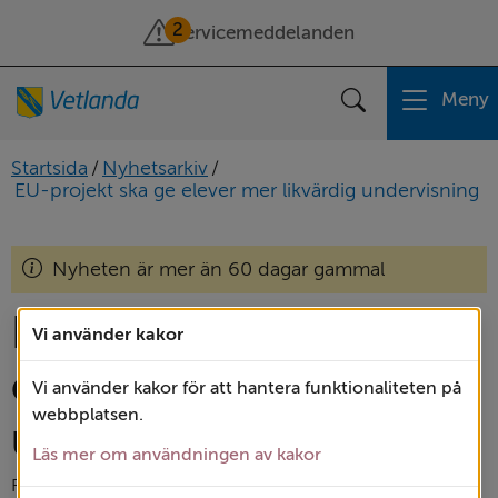
2
Servicemeddelanden
Meny
Sök
Startsida
/
Nyhetsarkiv
/
EU-projekt ska ge elever mer likvärdig undervisning
Nyheten är mer än 60 dagar gammal
EU-projekt ska ge 
Vi använder kakor
elever mer likvärdig 
Vi använder kakor för att hantera funktionaliteten på
webbplatsen.
undervisning
Läs mer om användningen av kakor
Förskola och skola