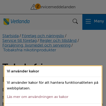
2
Servicemeddelanden
Meny
Sök
Startsida
/
Företag och näringsliv
/
Service till företag
/
Regler och tillstånd
/
Försäljning, livsmedel och servering
/
Tobaksfria nikotinprodukter
Tobaksfria 
Vi använder kakor
nikotinprodukter
Vi använder kakor för att hantera funktionaliteten på
webbplatsen.
Du som vill sälja tobaksfria nikotinprodukter 
ska anmäla detta till miljö- och 
Läs mer om användningen av kakor
byggförvaltningen. I vardagligt tal kallas dessa 