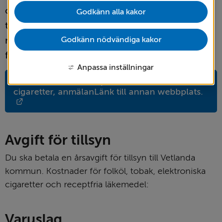
ofta för all white, vitt snus, nikotinpåsar eller 
Godkänn alla kakor
tobaksfritt snus. För att få sälja produkterna 
måste du känna till och följa de regler som 
Godkänn nödvändiga kakor
finns.
Anpassa inställningar
Tobaksfria nikotinprodukter och e-
cigaretter, anmälanLänk till annan webbplats.
Länk till annan webbplats.
Avgift för tillsyn
Du ska betala en årsavgift för tillsyn till Vetlanda 
kommun. Kostnader för folköl, tobak, elektroniska 
cigaretter och receptfria läkemedel:
Varuslag