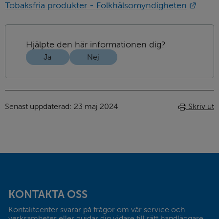
Länk 
Tobaksfria produkter - Folkhälsomyndigheten
Hjälpte den här informationen dig?
Ja
Nej
Senast uppdaterad: 
23 maj 2024
Skriv ut
Sidfot
KONTAKTA OSS
Kontaktcenter svarar på frågor om vår service och 
verksamheter eller guidar dig vidare till rätt handläggare. 