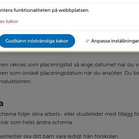
uktion
antera funktionaliteten på webbplatsen.
tiden på förskola och pedagogisk omsorg kallas introduk
av kakor
de för dig, ditt barn och de som ansvarar för omsorgen. 
nen tar upp till två veckor och du som förälder behöve
Godkänn nödvändiga kakor
Anpassa inställningar
ga en del tid tillsammans med ditt barn i den nya miljön, sär
nen räknas som placeringstid så ange datumet när du vill
nen som önskat placeringsdatum när du ansöker. Du beta
troduktionen.
a
chema följer dina arbets- eller ­studietider med tillägg för
 när som helst ändra schema.
emester ska ditt barn vara ledigt från förskolan.