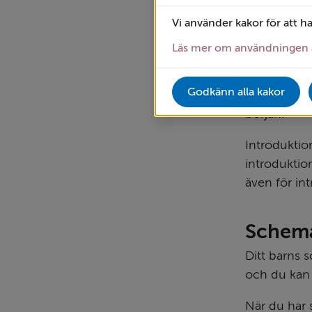
Introd
Vi använder kakor för att h
Den första 
Läs mer om användningen 
är viktig bå
Introduktio
Godkänn alla kakor
att tillbrin
början.
Introduktio
introduktio
även för in
Schem
Ditt barns s
och du kan
När du har s