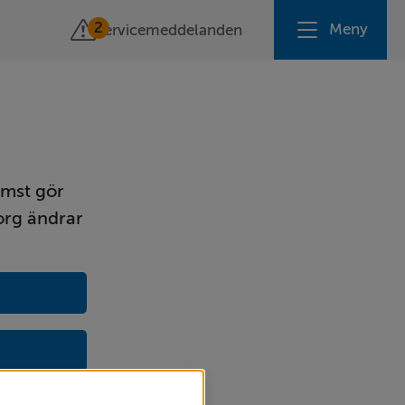
2
Meny
Servicemeddelanden
mst gör 
rg ändrar 