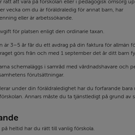
r rätt att vara på förskolan eller i pedagogisk omsorg upp 
er vecka om du är föräldraledig för annat barn, har 
penning eller är arbetssökande.
vgift för platsen enligt den ordinarie taxan.
 är 3–5 år får du ett avdrag på din faktura för allmän för
aget görs från och med 1 september det år ditt barn fyll
arna schemaläggs i samråd med vårdnadshavare och pe
ksamhetens förutsättningar.
ar under din föräldraledighet har du forfarande bara rätt
förskolan. Annars måste du ta tjänstledigt på grund av s
ande
på heltid har du rätt till vanlig förskola.