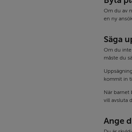
Byta pl
Om du av nå
en ny ansöka
Säga u
Om du inte l
måste du sä
Uppsägnings
kommit in ti
När barnet b
vill avsluta
Ange d
Du är skyldi