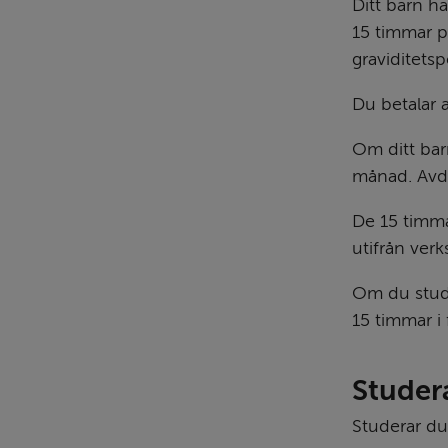
Ditt barn ha
15 timmar p
graviditets
Du betalar a
Om ditt barn
månad. Avdr
De 15 timm
utifrån ver
Om du studer
15 timmar i 
Studer
Studerar du 