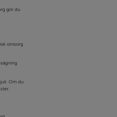
rg gör du 
isk omsorg 
sägning 
juli. Om du 
ster.
st 