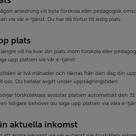
ats
gon anledning vill byta förskola eller pedagogisk omso
n via vår e-tjänst. Du har då förtur till ledig plats.
pp plats
ängre vill ha kvar din plats inom förskola eller pedagog
ga upp platsen via vår e-tjänst.
tiden är två månader och räknas från den dag din upp
ll oss. Du betalar avgift under uppsägningstiden.
örjar förskoleklass avslutas platsen automatiskt den 31 
 den tidigare behöver du säga upp platsen via våra e-tjän
in aktuella inkomst
g att ändra inkomst via vår e-tjänst när hushållets inkom