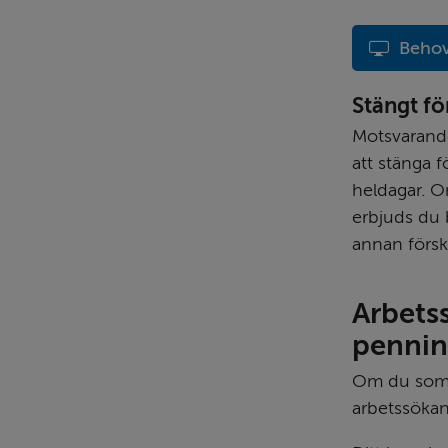
Behov
Stängt fö
Motsvarande
att stänga f
heldagar. O
erbjuds du 
annan försk
Arbetss
penni
Om du som v
arbetssökan