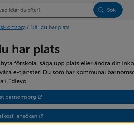
Sök
sen
isk omsorg
/
När du har plats
u har plats
 byta förskola, säga upp plats eller ändra din inko
a våra e-tjänster. Du som har kommunal barnomso
a i Edlevo.
Länk till annan webbplats.
nst barnomsorg
Länk till annan webbplats.
alkost, ansökan