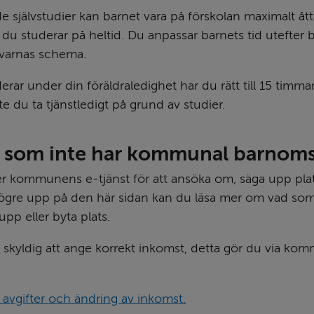
de självstudier kan barnet vara på förskolan maximalt ått
du studerar på heltid. Du anpassar barnets tid utefter b
varnas schema.
ar under din föräldraledighet har du rätt till 15 timmar 
e du ta tjänstledigt på grund av studier.
g som inte har kommunal barnom
 kommunens e-tjänst för att ansöka om, säga upp plats 
 högre upp på den här sidan kan du läsa mer om vad som 
 upp eller byta plats.
 skyldig att ange korrekt inkomst, detta gör du via k
avgifter och ändring av inkomst.