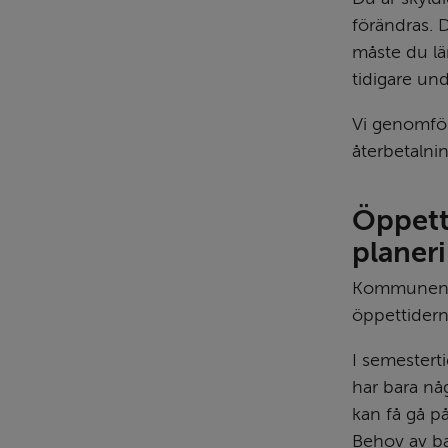
förändras. D
måste du lä
tidigare und
Vi genomför
återbetalnin
Öppett
planer
Kommunens f
öppet­tider
I semestert
har bara nå
kan få gå p
Behov av b