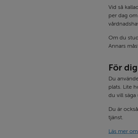
Vid så kalla
per dag om 
vårdnadsha
Om du studer
Annars måst
För di
Du använder
plats. Lite
du vill säga
Du är också
tjänst.
Läs mer om 