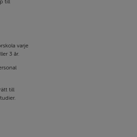
till 
skola varje 
er 3 år.
rsonal 
 till 
tudier.