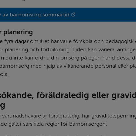
Länk till annan webbpla
 av barnomsorg sommartid
r planering
 fyra dagar om året har varje förskola och pedagogisk 
ör planering och fortbildning. Tiden kan variera, antingen
m du inte kan ordna din omsorg på egen hand dessa da
barnomsorg med hjälp av vikarierande personal eller pla
ola.
ökande, föräldra­ledig eller gravid
ng
årdnadshavare är föräldraledig, har graviditetspenning e
de gäller särskilda regler för barnomsorgen.