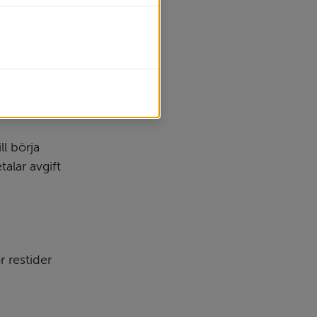
tion. Den 
r räkna med 
skilt i 
 börja 
lar avgift 
 restider 