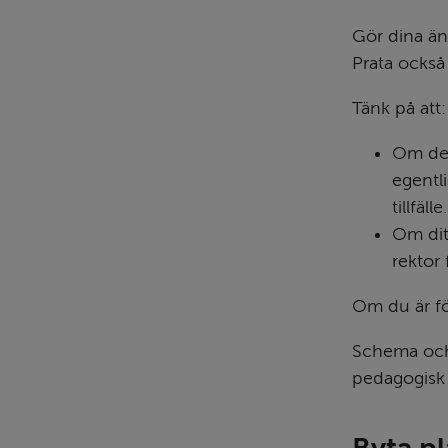
Gör dina änd
Prata också
Tänk på att:
Om det 
egentli
tillfälle.
Om dit
rektor 
Om du är för
Schema och t
pedagogisk 