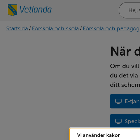
Sök
på
webbplat
Startsida
/
Förskola och skola
/
Förskola och pedagog
När d
Om du vill
du det vi
ditt schem
E-tjä
Speci
Vi använder kakor