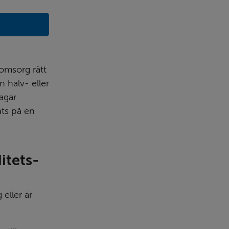
ts.
omsorg rätt 
 halv- eller 
gar 
ts på en 
itets­
ller är 