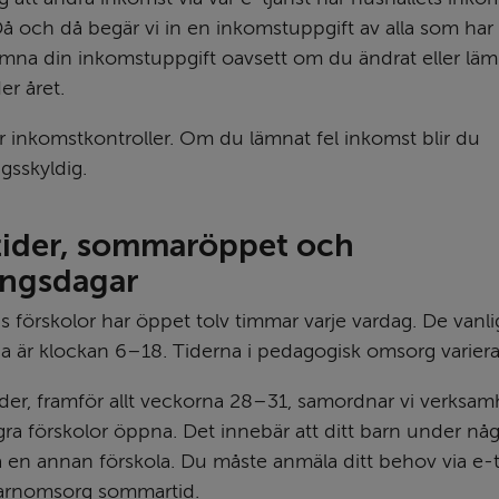
å och då begär vi in en inkomstuppgift av alla som har p
mna din inkomstuppgift oavsett om du ändrat eller lämn
er året.
 inkomstkontroller. Om du lämnat fel inkomst blir du 
gsskyldig.
ider, sommaröppet och 
ingsdagar
örskolor har öppet tolv timmar varje vardag. De vanlig
na är klockan 6–18. Tiderna i pedagogisk omsorg variera
ider, framför allt veckorna 28–31, samordnar vi verksam
gra förskolor öppna. Det innebär att ditt barn under någ
å en annan förskola. Du måste anmäla ditt behov via e-t
arnomsorg sommartid.