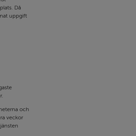
lats. Då 
at uppgift 
aste 
r.
heterna och 
ra veckor 
jänsten 