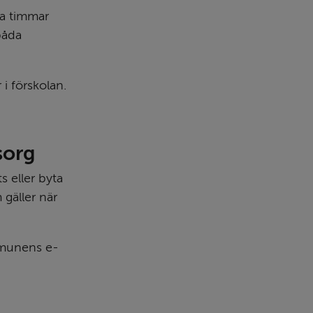
a timmar 
åda 
i förskolan. 
sorg
eller byta 
gäller när 
ommunens e-