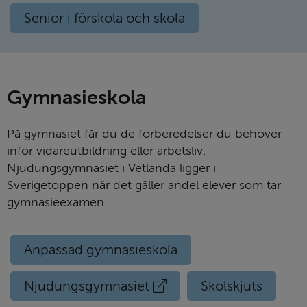
Senior i förskola och skola
Gymna­sie­skola
På gymnasiet får du de förberedelser du behöver
inför vidareutbildning eller arbetsliv.
Njudungsgymnasiet i Vetlanda ligger i
Sverigetoppen när det gäller andel elever som tar
gymnasieexamen.
Anpassad gymnasieskola
Extern
Njudungsgymnasiet
Skolskjuts
länk