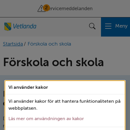
2
Servicemeddelanden
Meny
Sök
Startsida
/
Förskola och skola
Förskola och skola
Vi använder kakor
Förskola och pedagogisk
omsorg
Vi använder kakor för att hantera funktionaliteten på
webbplatsen.
Du som har barn mellan ett och fem år kan välja
Läs mer om användningen av kakor
mellan förskola och pedagogisk omsorg. Här kan