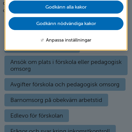
du läsa om de förskolor och den pedagogiska
Godkänn alla kakor
omsorg som finns i Vetlanda kommun.
Godkänn nödvändiga kakor
Alla förskolor
Anpassa inställningar
Allmän förskola från 3 år
Ansök om plats i förskola eller pedagogisk
omsorg
Avgifter förskola och pedagogisk omsorg
Barnomsorg på obekväm arbetstid
Edlevo för förskolan
Frågor och svar kring inkomstkontroll