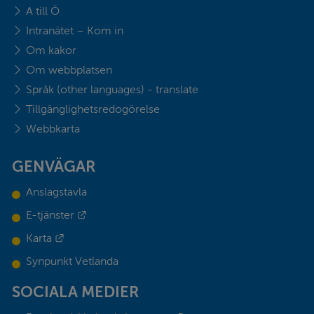
A till Ö
Intranätet – Kom in
Om kakor
Om webbplatsen
Språk (other languages) - translate
Tillgänglighetsredogörelse
Webbkarta
GENVÄGAR
Anslagstavla
Länk till annan webbplats.
E-tjänster
Länk till annan webbplats.
Karta
Synpunkt Vetlanda
SOCIALA MEDIER