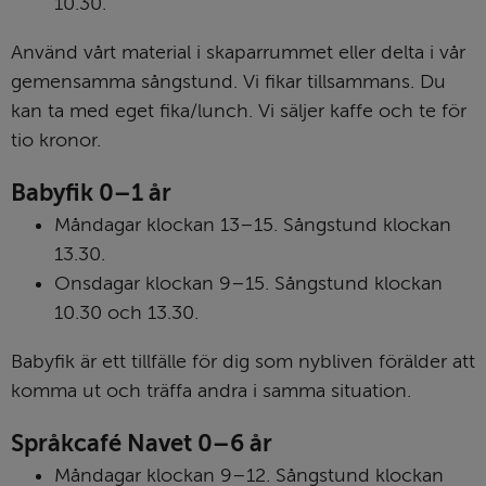
10.30.
Använd vårt material i skapar­rummet eller delta i vår 
gemen­samma sång­stund. Vi fikar till­sammans. Du 
kan ta med eget fika/lunch. Vi säljer kaffe och te för 
tio kronor.
Babyfik 0–1 år
Måndagar klockan 13–15. Sångstund klockan 
13.30.
Onsdagar klockan 9–15. Sångstund klockan 
10.30 och 13.30.
Babyfik är ett tillfälle för dig som nybliven förälder att 
komma ut och träffa andra i samma situation.
Språkcafé Navet 0–6 år
Måndagar klockan 9–12. Sångstund klockan 