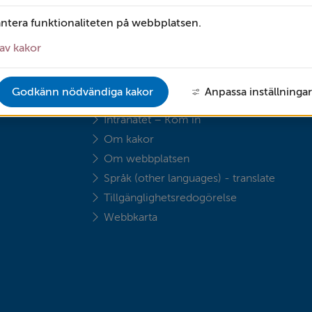
antera funktionaliteten på webbplatsen.
av kakor
OM WEBBPLATSEN
Godkänn nödvändiga kakor
Anpassa inställningar
A till Ö
Intranätet – Kom in
Om kakor
Om webbplatsen
Språk (other languages) - translate
Tillgänglighetsredogörelse
Webbkarta