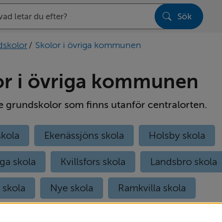
Sök
sen
dskolor
/
Skolor i övriga kommunen
or i övriga kommunen
e grundskolor som finns utanför centralorten.
skola
Ekenässjöns skola
Holsby skola
ga skola
Kvillsfors skola
Landsbro skola
 skola
Nye skola
Ramkvilla skola