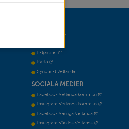
GENVÄGAR
Anslagstavla
Länk till annan webbplats.
E-tjänster
Länk till annan webbplats.
Karta
Synpunkt Vetlanda
SOCIALA MEDIER
Länk till ann
Facebook Vetlanda kommun
Länk till ann
Instagram Vetlanda kommun
Länk till annan
Facebook Vänliga Vetlanda
Länk till annan
Instagram Vänliga Vetlanda