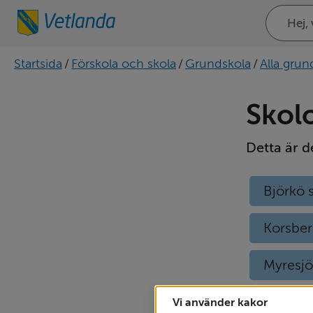
Sök
på
webbplat
Startsida
/
Förskola och skola
/
Grundskola
/
Alla grun
Skol
Detta är d
Björkö 
Korsber
Myresjö
Vi använder kakor