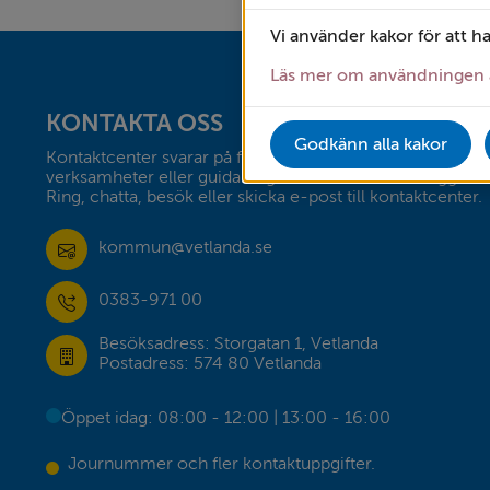
Vi använder kakor för att h
Sidfot
Läs mer om användningen 
KONTAKTA OSS
Godkänn alla kakor
Kontaktcenter svarar på frågor om vår service och 
verksamheter eller guidar dig vidare till rätt handläggare. 
Ring, chatta, besök eller skicka e-post till kontaktcenter.
kommun@vetlanda.se
0383-971 00
Besöksadress: Storgatan 1, Vetlanda
Postadress: 574 80 Vetlanda
Öppet idag: 08:00 - 12:00 | 13:00 - 16:00
Journummer och fler kontaktuppgifter.