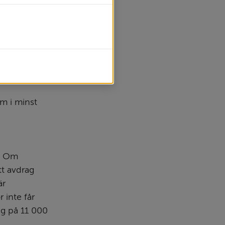
n.
m i minst 
. Om 
t avdrag 
r 
inte får 
ag på 11 000 