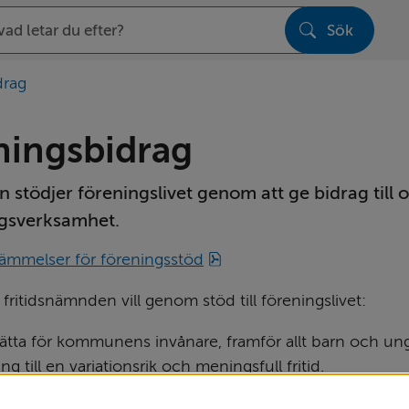
Sök
sen
drag
ningsbidrag
tödjer föreningslivet genom att ge bidrag till ol
gs­verksamhet.
pdf, 412 kB.
ämmelser för föreningsstöd
fritidsnämnden vill genom stöd till föreningslivet:
ätta för kommunens invånare, framför allt barn och ung
gång till en variationsrik och meningsfull fritid.
 demokrati.