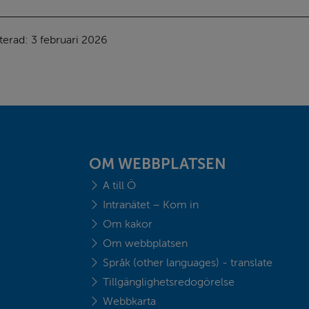
terad: 
3 februari 2026
OM WEBBPLATSEN
A till Ö
Intranätet – Kom in
Om kakor
Om webbplatsen
Språk (other languages) - translate
Tillgänglighetsredogörelse
Webbkarta