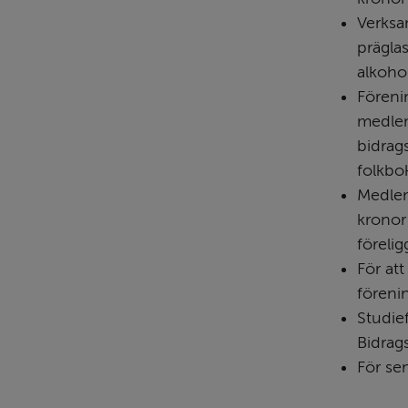
Verksam
präglas
alkoho
Föreni
medlem
bidrag
folkbo
Medlem
kronor 
förelig
För at
föreni
Studief
Bidrag
För se