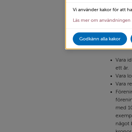
Främja 
Vi använder kakor för att h
Läs mer om 
Läs mer om användningen 
Vilka k
Godkänn alla kakor
För att få b
Vara id
ett år.
Vara l
Vara re
Förenin
förenin
med 10
exempel
något b
kronor