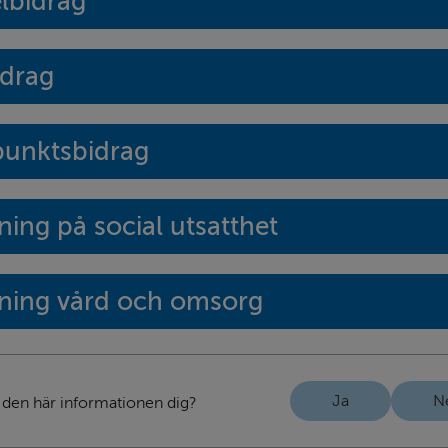
elbidrag
idrag
punktsbidrag
tning på social utsatthet
tning vård och omsorg
Ja
N
 den här informationen dig?