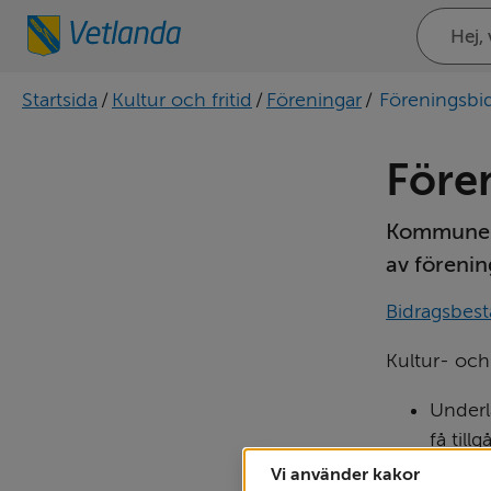
Sök
på
webbplat
Startsida
/
Kultur och fritid
/
Föreningar
/
Föreningsbi
Före
Kommunen s
av förenin
Bidragsbest
Kultur- och 
Underl
få till
Främja
Vi använder kakor