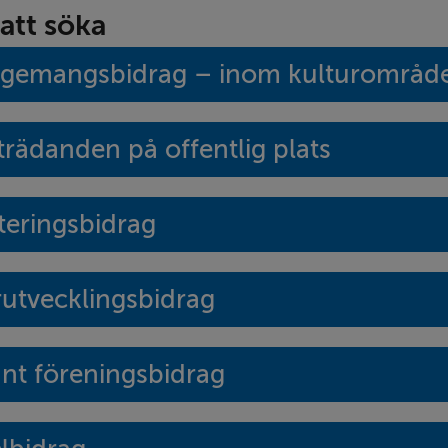
att söka
ngemangsbidrag – inom kulturområd
rädanden på offentlig plats
teringsbidrag
utvecklingsbidrag
nt föreningsbidrag