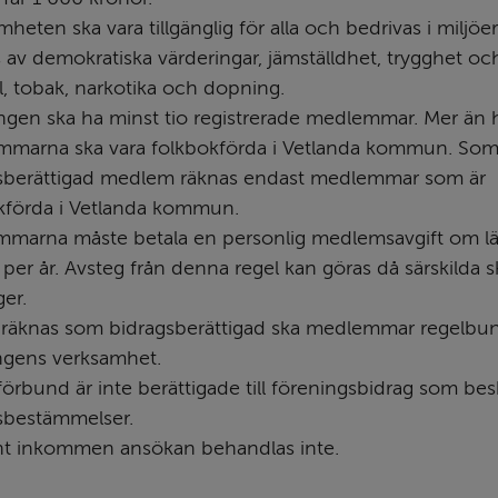
heten ska vara tillgänglig för alla och bedrivas i miljöe
 av demokratiska värderingar, jämställdhet, trygghet och ä
l, tobak, narkotika och dopning.
ngen ska ha minst tio registrerade medlemmar. Mer än hä
marna ska vara folkbokförda i Vetlanda kommun. Som
sberättigad medlem räknas endast medlemmar som är 
kförda i Vetlanda kommun.
marna måste betala en personlig medlemsavgift om läg
per år. Avsteg från denna regel kan göras då särskilda sk
ger.
t räknas som bidragsberättigad ska medlemmar regelbund
ngens verksamhet.
örbund är inte berättigade till föreningsbidrag som beskr
sbestämmelser.
nt inkommen ansökan behandlas inte.