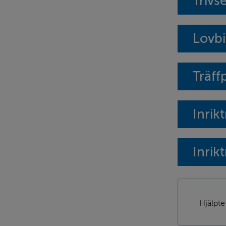
Trivs
Lovb
Träff
Inrik
Inrik
Hjälpte