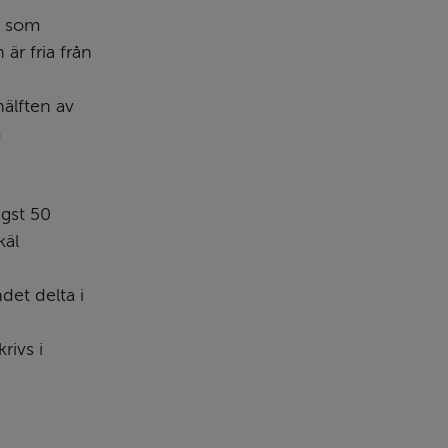
r som 
r fria från 
lften av 
 
st 50 
äl 
et delta i 
ivs i 