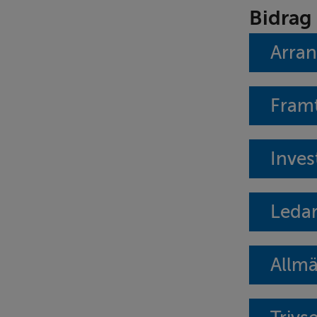
Bidrag 
Arra
Framt
Inves
Ledar
Allmä