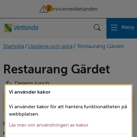
2
Servicemeddelanden
Meny
Sök
Startsida
/
Uppleva och göra
/
Restaurang Gärdet
Restaurang Gärdet
Dagens lunch
Vi använder kakor
Restaurangen är stängd för läsåret. Vi öppnar 
Vi använder kakor för att hantera funktionaliteten på
igen i slutet av augusti.
webbplatsen.
Gärdet är en lunch­restaurang som drivs av 
Läs mer om användningen av kakor
restaurang­utbildningarna på 