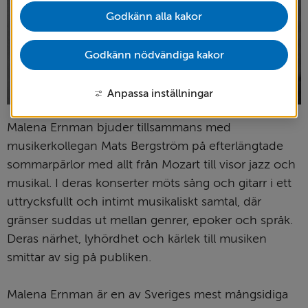
Godkänn alla kakor
Godkänn nödvändiga kakor
Anpassa inställningar
Malena Ernman bjuder tillsammans med 
musikerkollegan Mats Bergström på efterlängtade 
sommarpärlor med allt från Mozart till visor jazz och 
musikal. I deras konserter möts sång och gitarr i ett 
uttrycksfullt och intimt musikaliskt samtal, där 
gränser suddas ut mellan genrer, epoker och språk. 
Deras närhet, lyhördhet och kärlek till musiken 
smittar av sig på publiken.
Malena Ernman är en av Sveriges mest mångsidiga 