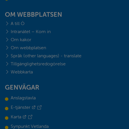
OM WEBBPLATSEN
A till Ö
Intranätet – Kom in
Om kakor
Om webbplatsen
Språk (other languages) - translate
Tillgänglighetsredogörelse
Webbkarta
GENVÄGAR
Anslagstavla
Länk till annan webbplats.
E-tjänster
Länk till annan webbplats.
Karta
Synpunkt Vetlanda