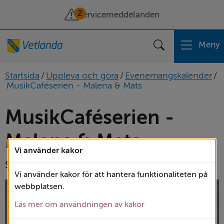
2
Servicemeddelanden
Meny
Sök
Startsida
/
Uppleva och göra
/
Evenemangskalender
/
MusikCaféserien - Malena & Mats
MusikCaféserien - 
Malena & Mats
Vi använder kakor
Sång och gitarr i ett musikaliskt samtal.
Vi använder kakor för att hantera funktionaliteten på
webbplatsen.
Läs mer om användningen av kakor