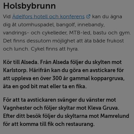
Holsbybrunn
Länk till annan we
Vid 
Ädelfors hotell och konferens
 kan du ägna 
dig åt utomhuspadel, bangolf, innebandy, 
vandrings- och cykelleder, MTB-led, bastu och gym. 
Det finns dessutom möjlighet att äta både frukost 
och lunch. Cykel finns att hyra.
Kör till Alseda. Från Alseda följer du skylten mot 
Karlstorp. Härifrån kan du göra en avstickare för 
att uppleva en över 300 år gammal koppargruva, 
äta en god bit mat eller ta en fika.
För att ta avstickaren svänger du vänster mot 
Vagnhester och följer skyltar mot Kleva Gruva. 
Efter ditt besök följer du skyltarna mot Mamrelund 
för att komma till fik och restaurang.