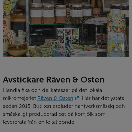
Avstickare Räven & Osten
Handla fika och delikatesser på det lokala 
Länk till annan webbpl
mikromejeriet 
Räven & Osten
. Här har det ystats 
sedan 2013. Butiken erbjuder hantverksmässig och 
småskaligt producerad ost på komjölk som 
levererats från en lokal bonde.