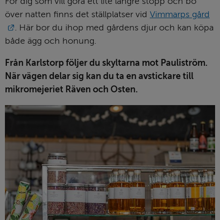
För dig som vill göra ett lite längre stopp och bo 
över natten finns det ställplatser vid 
Vimmarps gård
Länk till annan webbplats.
. Här bor du ihop med gårdens djur och kan köpa 
både ägg och honung.
Från Karlstorp följer du skyltarna mot Pauliström. 
När vägen delar sig kan du ta en avstickare till 
mikromejeriet Räven och Osten. 