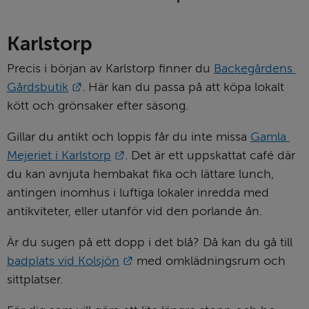
Karlstorp
Precis i början av Karlstorp finner du 
Backegårdens 
Länk till annan webbplats.
Gårdsbutik
. Här kan du passa på att köpa lokalt 
kött och grönsaker efter säsong.
Gillar du antikt och loppis får du inte missa 
Gamla 
Länk till annan webbplats.
Mejeriet i Karlstorp
. Det är ett uppskattat café där 
du kan avnjuta hembakat fika och lättare lunch, 
antingen inomhus i luftiga lokaler inredda med 
antikviteter, eller utanför vid den porlande ån.
Är du sugen på ett dopp i det blå? Då kan du gå till 
Länk till annan webbplats.
badplats vid Kolsjön
 med omklädningsrum och 
sittplatser.