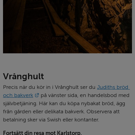
Vrånghult
Precis när du kör in i Vrånghult ser du 
Judiths bröd 
Länk till annan webbplats.
och bakverk
 på vänster sida, en handelsbod med 
självbetjäning. Här kan du köpa nybakat bröd, ägg 
från gården eller delikata bakverk. Observera att 
betalning sker via Swish eller kontanter.
Fortsätt din resa mot Karlstorp.