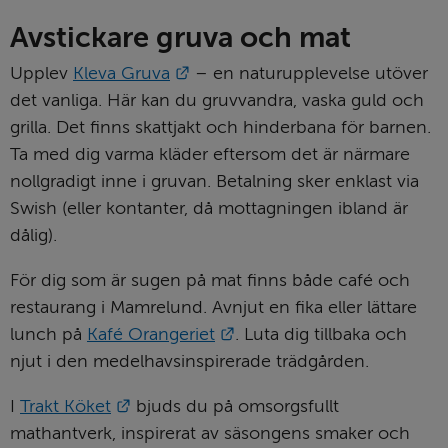
Avstickare gruva och mat
Länk till annan webbplats.
Upplev 
Kleva Gruva
 – en naturupplevelse utöver 
det vanliga. Här kan du gruvvandra, vaska guld och 
grilla. Det finns skattjakt och hinderbana för barnen. 
Ta med dig varma kläder eftersom det är närmare 
nollgradigt inne i gruvan. Betalning sker enklast via 
Swish (eller kontanter, då mottagningen ibland är 
dålig).
För dig som är sugen på mat finns både café och 
restaurang i Mamrelund. Avnjut en fika eller lättare 
Länk till annan webbplats.
lunch på 
Kafé Orangeriet
. Luta dig tillbaka och 
njut i den medelhavsinspirerade trädgården.
Länk till annan webbplats.
I 
Trakt Köket
 bjuds du på omsorgsfullt 
mathantverk, inspirerat av säsongens smaker och 