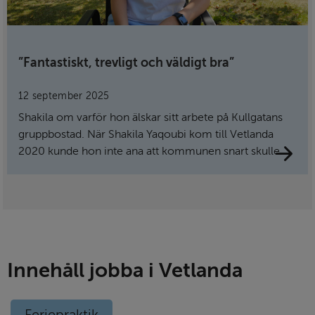
”Fantastiskt, trevligt och väldigt bra”
12 september 2025
Shakila om varför hon älskar sitt arbete på Kullgatans
gruppbostad. När Shakila Yaqoubi kom till Vetlanda
2020 kunde hon inte ana att kommunen snart skulle
kännas som ett andra hem. Ett år senare tog hon sitt
första sommarjobb inom äldreomsorgen och sedan
dess har hon stannat kvar.
Innehåll jobba i Vetlanda
Feriepraktik