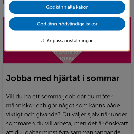
kollega?
Godkänn alla kakor
Godkänn nödvändiga kakor
Anpassa inställningar
Jobba med hjärtat i sommar
Vill du ha ett sommarjobb där du möter
människor och gör något som känns både
viktigt och givande? Du väljer själv när under
sommaren du vill arbeta, men det är önskvärt
att du jobbar minst fyra sammanhängande