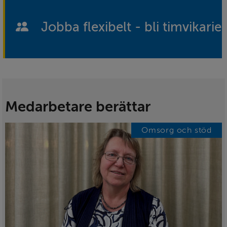
Jobba flexibelt - bli timvikarie
Medarbetare berättar
Visar 2 av 2 nyheter
Omsorg och stöd