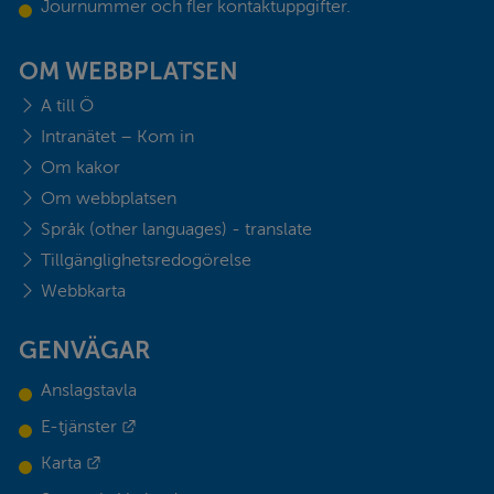
Journummer och fler kontaktuppgifter.
OM WEBBPLATSEN
A till Ö
Intranätet – Kom in
Om kakor
Om webbplatsen
Språk (other languages) - translate
Tillgänglighetsredogörelse
Webbkarta
GENVÄGAR
Anslagstavla
Länk till annan webbplats.
E-tjänster
Länk till annan webbplats.
Karta