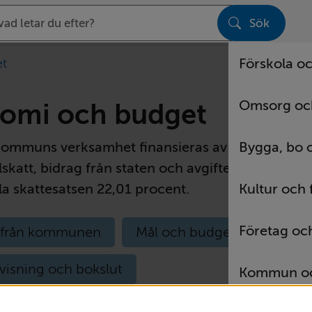
Sök
sen
Förskola oc
et
Omsorg oc
omi och budget
Bygga, bo 
ommuns verksamhet finansieras av tre delar – 
att, bidrag från staten och avgifter. I Vetlanda 
Kultur och f
 skattesatsen 22,01 procent.
Företag och
a från kommunen
Mål och budget
visning och bokslut
Kommun och