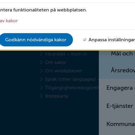
Beslut och
antera funktionaliteten på webbplatsen.
Ekonomi 
av kakor
OM WEBBPLATSEN
Faktura
Godkänn nödvändiga kakor
Anpassa inställningar
A till Ö
Mål och
Intranätet – Kom in
Om kakor
Årsredov
Om webbplatsen
Språk (other languages) - translate
Engagera 
Tillgänglighetsredogörelse
Webbkarta
E-tjänster
Kommunar