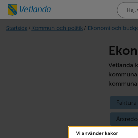
Sök
på
webbplat
Startsida
/
Kommun och politik
/
Ekonomi och budg
Ekon
Vetlanda k
kommunalsk
kommunala
Faktur
Årsredo
Vi använder kakor