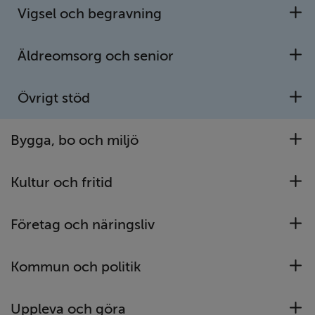
Vigsel och begravning
U
Öppet idag: 08:00 - 12:00 | 13:00 - 16:00
Äldreomsorg och senior
U
Journummer och fler kontaktuppgifter.
Övrigt stöd
OM WEBBPLATSEN
U
A till Ö
Bygga, bo och miljö
Intranätet – Kom in
U
Om kakor
Kultur och fritid
Om webbplatsen
U
Språk (other languages) - translate
Företag och näringsliv
Tillgänglighetsredogörelse
U
Webbkarta
Kommun och politik
U
GENVÄGAR
Anslagstavla
Uppleva och göra